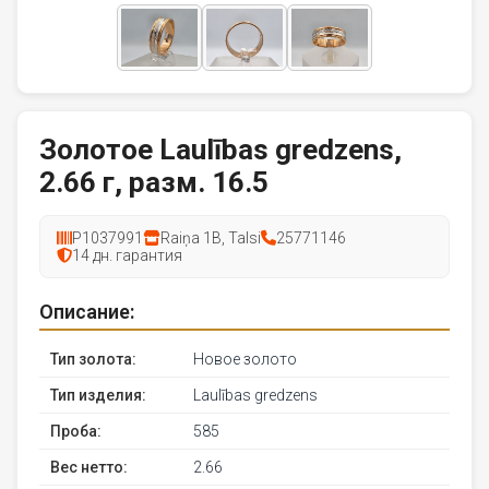
Золотое Laulības gredzens,
2.66 г, разм. 16.5
P1037991
Raiņa 1B, Talsi
25771146
14 дн. гарантия
Описание:
Тип золота:
Новое золото
Тип изделия:
Laulības gredzens
Проба:
585
Вес нетто:
2.66