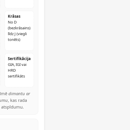
Krāsas
No D
(bezkrāsains)
līdz J (viegli
tonēts)
Sertifikācija
GIA, IGI vai
HRD
sertifikāts
pzīmē
dimantu ar
jumu
, kas rada
s atspīdumu.