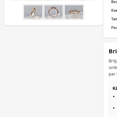
Вес
Ка
Тип
Ра
Br
Bril
unik
par 
Kā