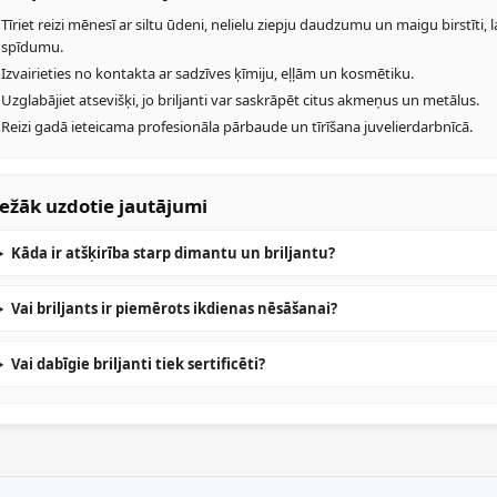
Tīriet reizi mēnesī ar siltu ūdeni, nelielu ziepju daudzumu un maigu birstīti, 
spīdumu.
Izvairieties no kontakta ar sadzīves ķīmiju, eļļām un kosmētiku.
Uzglabājiet atsevišķi, jo briljanti var saskrāpēt citus akmeņus un metālus.
Reizi gadā ieteicama profesionāla pārbaude un tīrīšana juvelierdarbnīcā.
ežāk uzdotie jautājumi
Kāda ir atšķirība starp dimantu un briljantu?
Vai briljants ir piemērots ikdienas nēsāšanai?
Vai dabīgie briljanti tiek sertificēti?