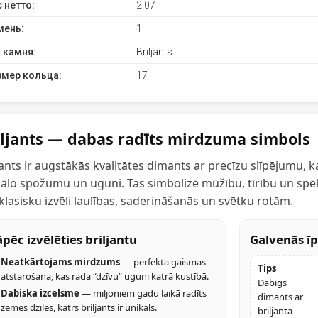
 нетто:
2.07
мень:
1
 камня:
Briljants
змер кольца:
17
iljants — dabas radīts mirdzuma simbols
jants ir augstākās kvalitātes dimants ar precīzu slīpējumu, 
ālo spožumu un uguni. Tas simbolizē mūžību, tīrību un spē
klasisku izvēli laulības, saderināšanās un svētku rotām.
pēc izvēlēties briljantu
Galvenās īp
Neatkārtojams mirdzums
— perfekta gaismas
Tips
atstarošana, kas rada “dzīvu” uguni katrā kustībā.
Dabīgs
Dabiska izcelsme
— miljoniem gadu laikā radīts
dimants ar
zemes dzīlēs, katrs briljants ir unikāls.
briljanta