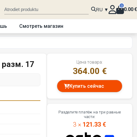
0
0.00
€
RU ▼
ошь
Смотреть магазин
 разм. 17
Цена товара:
364.00 €
Купить сейчас
Разделите платёж на три равные
части:
3 ×
121.33 €