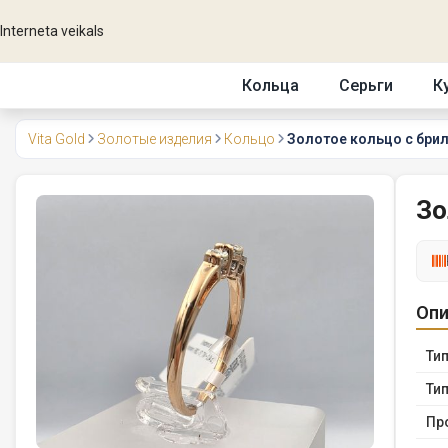
Interneta veikals
Кольца
Серьги
К
Vita Gold
Золотые изделия
Кольцо
Золотое кольцо с брилл
Зо
Опи
Тип
Тип
Пр