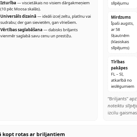
Izturība
— viscietākais no visiem dārgakmeņiem
slīpējumu
(10 pēc Moosa skalās).
Universāls dizainā
— ideāli izceļ zeltu, platīnu vai
Mirdzums
sudrabu; der gan sievietēm, gan vīriešiem.
Īpaši augsts,
ar 58
Vērtības saglabāšana
— dabisks briljants
šķautnēm
vienmēr saglabā savu cenu un prestižu.
(klasiskais
slīpējums)
Tīrības
pakāpes
FL – SI,
atkarībā no
ieslēgumiem
“Briljants” a
noteiktu slīpē
izcilu gaisma
 kopt rotas ar briljantiem