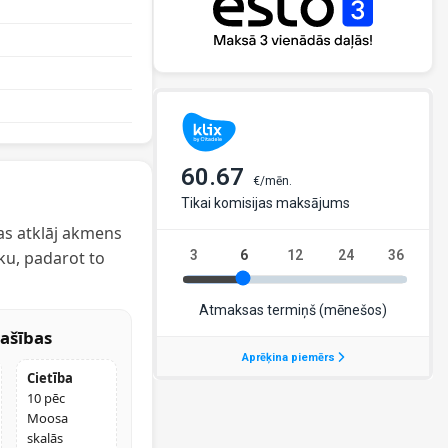
kas atklāj akmens
ku, padarot to
ašības
Cietība
10 pēc
Moosa
skalās