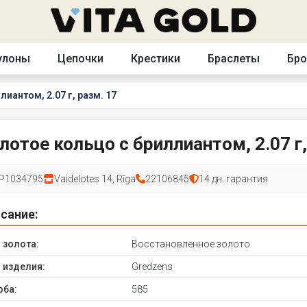
улоны
Цепочки
Крестики
Браслеты
Бр
иантом, 2.07 г, разм. 17
лотое кольцо с бриллиантом, 2.07 г,
P1034795
Vaidelotes 14, Rīga
22106845
14 дн. гарантия
сание:
 золота:
Восстановленное золото
 изделия:
Gredzens
оба:
585