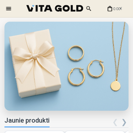
0.00
€
Jaunie produkti
❮
❯