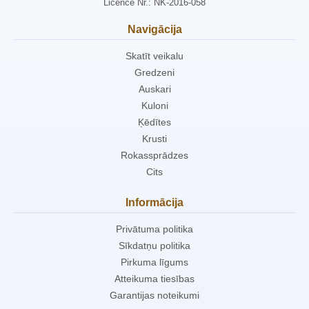
Licence Nr.: NK-2016-058
Navigācija
Skatīt veikalu
Gredzeni
Auskari
Kuloni
Ķēdītes
Krusti
Rokassprādzes
Cits
Informācija
Privātuma politika
Sīkdatņu politika
Pirkuma līgums
Atteikuma tiesības
Garantijas noteikumi