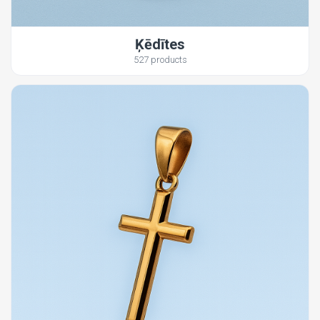
Ķēdītes
527 products