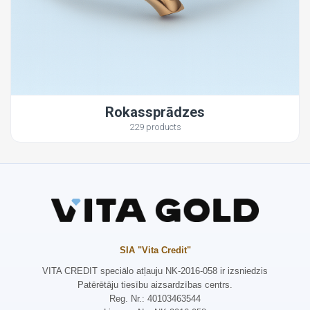
Rokassprādzes
229 products
SIA "Vita Credit"
VITA CREDIT speciālo atļauju NK-2016-058 ir izsniedzis
Patērētāju tiesību aizsardzības centrs.
Reg. Nr.: 40103463544