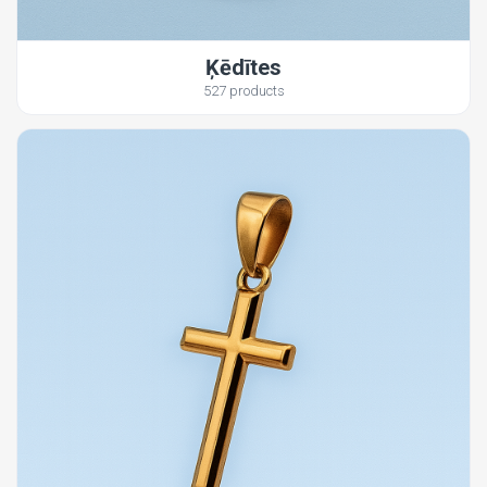
Ķēdītes
527 products