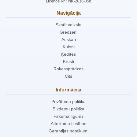
Licence Nr.: NK-2016-058
Navigācija
Skatīt veikalu
Gredzeni
Auskari
Kuloni
Ķēdītes
Krusti
Rokassprādzes
Cits
Informācija
Privātuma politika
Sīkdatņu politika
Pirkuma līgums
Atteikuma tiesības
Garantijas noteikumi