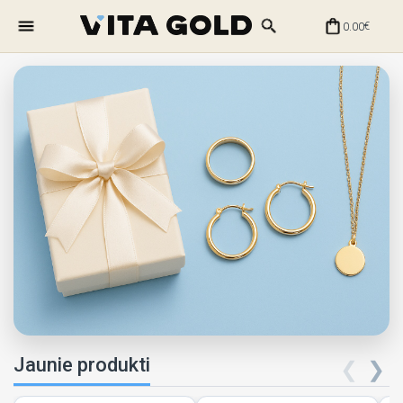
0.00
€
Jaunie produkti
❮
❯