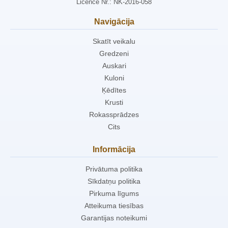
Licence Nr.: NK-2016-058
Navigācija
Skatīt veikalu
Gredzeni
Auskari
Kuloni
Ķēdītes
Krusti
Rokassprādzes
Cits
Informācija
Privātuma politika
Sīkdatņu politika
Pirkuma līgums
Atteikuma tiesības
Garantijas noteikumi