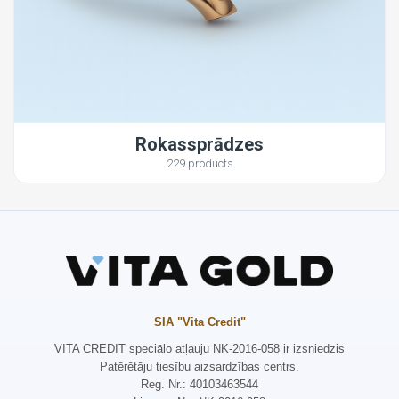
Rokassprādzes
229 products
SIA "Vita Credit"
VITA CREDIT speciālo atļauju NK-2016-058 ir izsniedzis
Patērētāju tiesību aizsardzības centrs.
Reg. Nr.: 40103463544