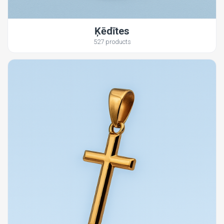
Ķēdītes
527 products