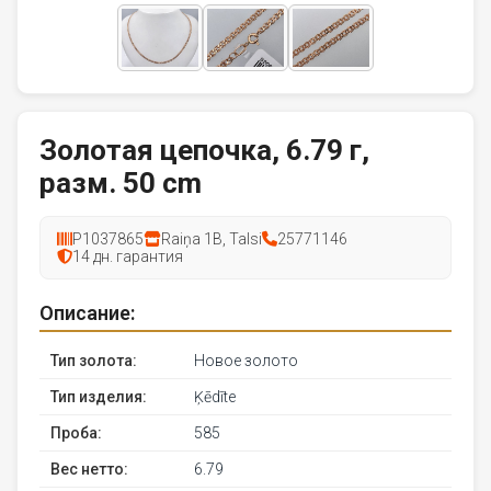
Золотая цепочка, 6.79 г,
разм. 50 cm
P1037865
Raiņa 1B, Talsi
25771146
14 дн. гарантия
Описание:
Тип золота:
Новое золото
Тип изделия:
Ķēdīte
Проба:
585
Вес нетто:
6.79