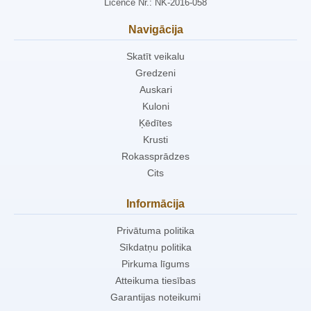
Licence Nr.: NK-2016-058
Navigācija
Skatīt veikalu
Gredzeni
Auskari
Kuloni
Ķēdītes
Krusti
Rokassprādzes
Cits
Informācija
Privātuma politika
Sīkdatņu politika
Pirkuma līgums
Atteikuma tiesības
Garantijas noteikumi