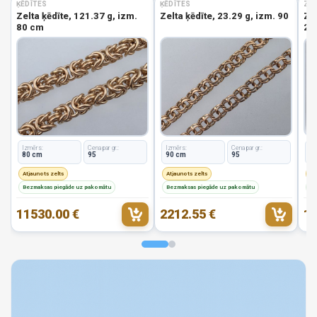
ĶĒDĪTES
ĶĒDĪTES
ZEL
Zelta ķēdīte, 121.37 g, izm.
Zelta ķēdīte, 23.29 g, izm. 90
Zel
80 cm
2.8
Izmērs:
Cena par gr.:
Izmērs:
Cena par gr.:
Iz
80 cm
95
90 cm
95
1
Atjaunots zelts
Atjaunots zelts
At
Bezmaksas piegāde uz pakomātu
Bezmaksas piegāde uz pakomātu
Be
11530.00 €
2212.55 €
19