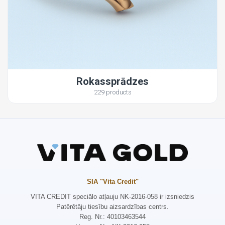
Rokassprādzes
229 products
SIA "Vita Credit"
VITA CREDIT speciālo atļauju NK-2016-058 ir izsniedzis
Patērētāju tiesību aizsardzības centrs.
Reg. Nr.: 40103463544