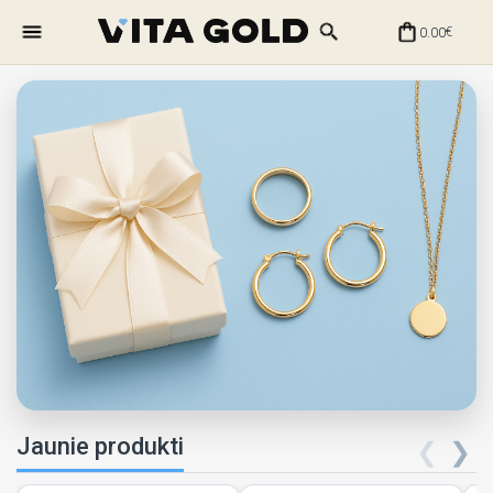
0.00
€
Jaunie produkti
❮
❯