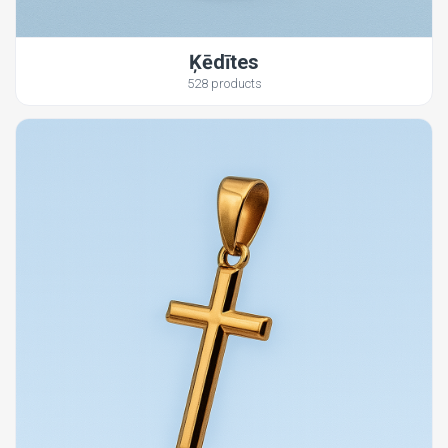
Ķēdītes
528 products