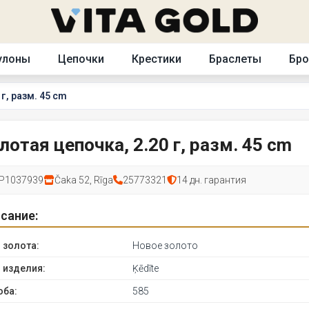
улоны
Цепочки
Крестики
Браслеты
Бр
г, разм. 45 cm
лотая цепочка, 2.20 г, разм. 45 cm
P1037939
Čaka 52, Rīga
25773321
14 дн. гарантия
сание:
 золота:
Новое золото
 изделия:
Ķēdīte
оба:
585