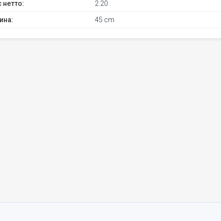
 нетто:
2.20
ина:
45 cm