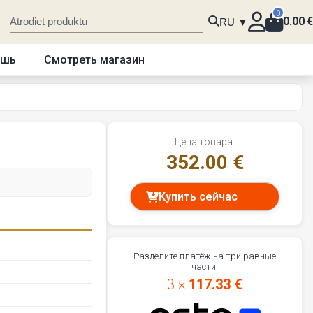
0
0.00
€
RU ▼
ошь
Смотреть магазин
Цена товара:
352.00 €
Купить сейчас
Разделите платёж на три равные
части:
3 ×
117.33 €