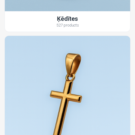
Ķēdītes
527 products