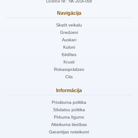
Licence Nr.: NK-2016-058
Navigācija
Skatīt veikalu
Gredzeni
Auskari
Kuloni
Ķēdītes
Krusti
Rokassprādzes
Cits
Informācija
Privātuma politika
Sīkdatņu politika
Pirkuma līgums
Atteikuma tiesības
Garantijas noteikumi