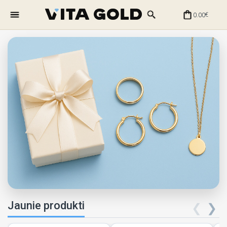
0.00
€
Jaunie produkti
❮
❯