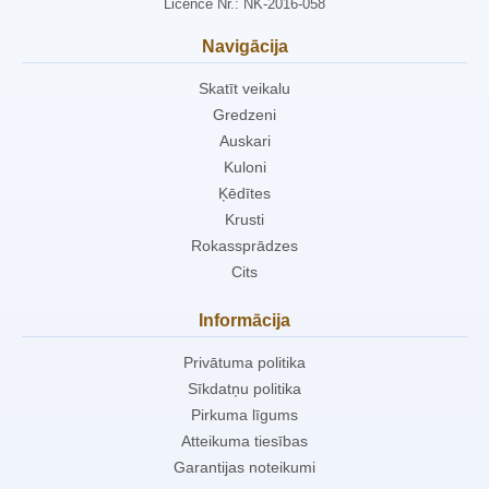
Licence Nr.: NK-2016-058
Navigācija
Skatīt veikalu
Gredzeni
Auskari
Kuloni
Ķēdītes
Krusti
Rokassprādzes
Cits
Informācija
Privātuma politika
Sīkdatņu politika
Pirkuma līgums
Atteikuma tiesības
Garantijas noteikumi