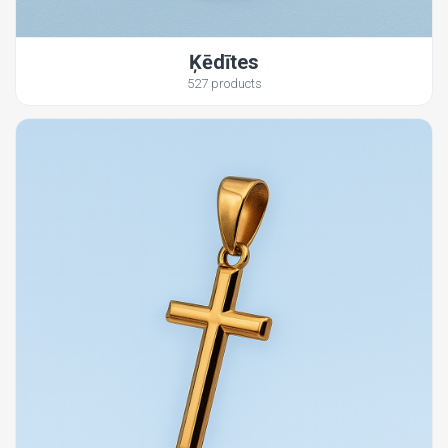
Ķēdītes
527 products