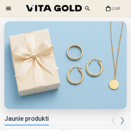
0.00
€
Jaunie produkti
❮
❯