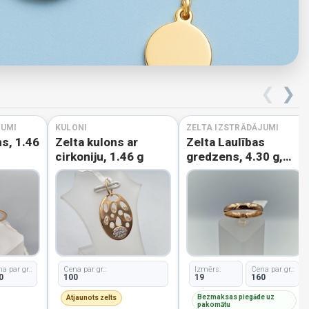
❮
❯
JUMI
KULONI
ZELTA IZSTRĀDĀJUMI
s, 1.46
Zelta kulons ar
Zelta Laulības
cirkoniju, 1.46 g
gredzens, 4.30 g,
izm. 19
a par gr.:
Cena par gr.:
Izmērs:
Cena par gr.:
0
100
19
160
Bezmaksas piegāde uz
Atjaunots zelts
pakomātu