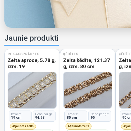
Jaunie produkti
ROKASSPRĀDZES
ĶĒDĪTES
ĶĒDĪT
Zelta aproce, 5.78 g,
Zelta ķēdīte, 121.37
Zelta
izm. 19
g, izm. 80 cm
g, iz
Izmērs:
Cena par gr.:
Izmērs:
Cena par gr.:
Izmēr
19 cm
94.98
80 cm
95
90 c
Atjaunots zelts
Atjaunots zelts
Atjau