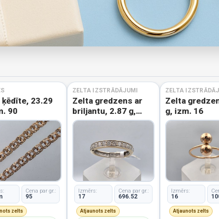
ES
ZELTA IZSTRĀDĀJUMI
ZELTA IZSTRĀDĀ
 ķēdīte, 23.29
Zelta gredzens ar
Zelta gredzen
m. 90
briljantu, 2.87 g,
g, izm. 16
izm. 17
s:
Cena par gr.:
Izmērs:
Cena par gr.:
Izmērs:
Cen
m
95
17
696.52
16
10
nots zelts
Atjaunots zelts
Atjaunots zelts