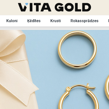
Kuloni
Ķēdītes
Krusti
Rokassprādzes