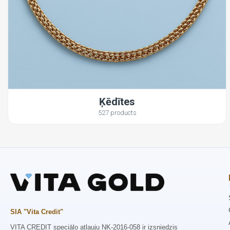
Ķēdītes
527 products
SIA "Vita Credit"
VITA CREDIT speciālo atļauju NK-2016-058 ir izsniedzis