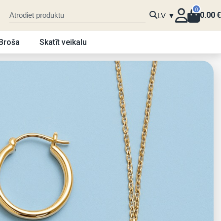
0
0.00
€
LV ▼
Broša
Skatīt veikalu