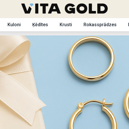
Kuloni
Ķēdītes
Krusti
Rokassprādzes