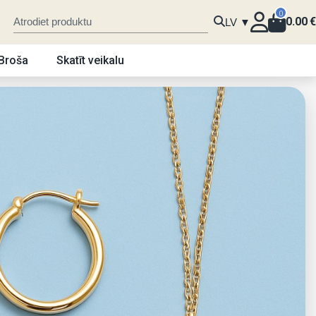
0
0.00
€
LV ▼
Broša
Skatīt veikalu