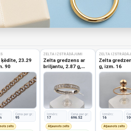
ES
ZELTA IZSTRĀDĀJUMI
ZELTA IZSTRĀDĀ
 ķēdīte, 23.29
Zelta gredzens ar
Zelta gredzen
m. 90
briljantu, 2.87 g,
g, izm. 16
izm. 17
s:
Cena par gr.:
Izmērs:
Cena par gr.:
Izmērs:
Cen
m
95
17
696.52
16
10
nots zelts
Atjaunots zelts
Atjaunots zelts