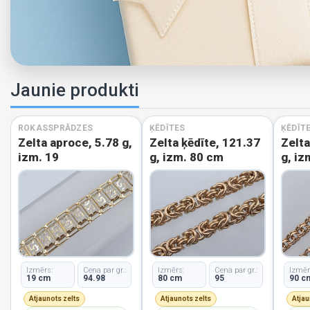
Jaunie produkti
ROKASSPRĀDZES
ĶĒDĪTES
ĶĒDĪT
Zelta aproce, 5.78 g,
Zelta ķēdīte, 121.37
Zelta
izm. 19
g, izm. 80 cm
g, iz
Izmērs:
Cena par gr.:
Izmērs:
Cena par gr.:
Izmēr
19 cm
94.98
80 cm
95
90 c
Atjaunots zelts
Atjaunots zelts
Atjau