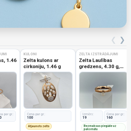
❮
❯
JUMI
KULONI
ZELTA IZSTRĀDĀJUMI
s, 1.46
Zelta kulons ar
Zelta Laulības
cirkoniju, 1.46 g
gredzens, 4.30 g,
izm. 19
a par gr.:
Cena par gr.:
Izmērs:
Cena par gr.:
0
100
19
160
Bezmaksas piegāde uz
Atjaunots zelts
pakomātu