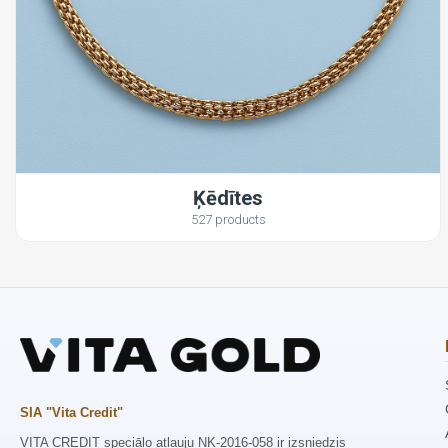
Ķēdītes
527 products
SIA "Vita Credit"
VITA CREDIT speciālo atļauju NK-2016-058 ir izsniedzis