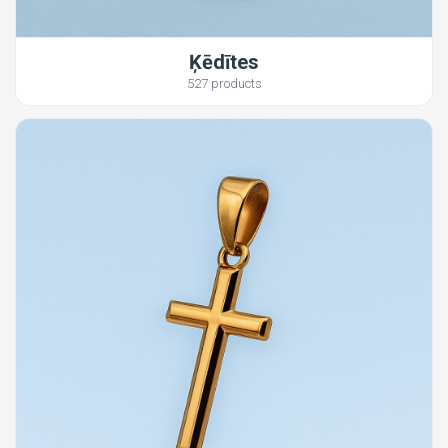
Ķēdītes
527 products