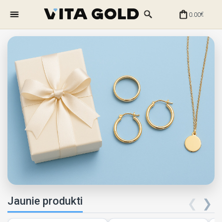
0.00
€
Jaunie produkti
❮
❯