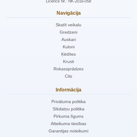
Licence Nr.: NK-2016-058
Navigācija
Skatīt veikalu
Gredzeni
Auskari
Kuloni
Ķēdītes
Krusti
Rokassprādzes
Cits
Informācija
Privātuma politika
Sīkdatņu politika
Pirkuma līgums
Atteikuma tiesības
Garantijas noteikumi