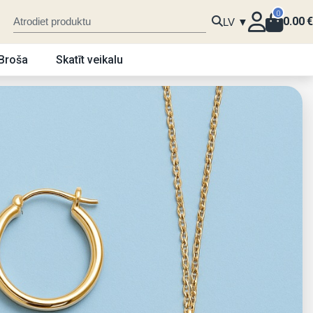
0
0.00
€
LV ▼
Broša
Skatīt veikalu