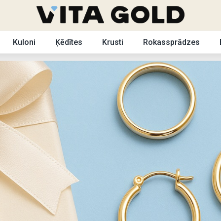
Kuloni
Ķēdītes
Krusti
Rokassprādzes