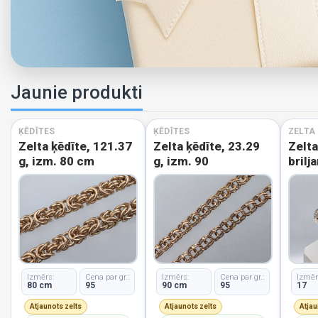
Jaunie produkti
ĶĒDĪTES
ĶĒDĪTES
ZELTA
Zelta ķēdīte, 121.37
Zelta ķēdīte, 23.29
Zelt
g, izm. 80 cm
g, izm. 90
brilj
izm.
Izmērs:
Cena par gr.:
Izmērs:
Cena par gr.:
Izmēr
80 cm
95
90 cm
95
17
Atjaunots zelts
Atjaunots zelts
Atjau