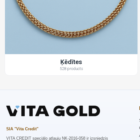
Ķēdītes
528 products
SIA "Vita Credit"
VITA CREDIT speciālo atļauju NK-2016-058 ir izsniedzis