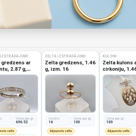
 IZSTRĀDĀJUMI
ZELTA IZSTRĀDĀJUMI
KULONI
a gredzens ar
Zelta gredzens, 1.46
Zelta kulons 
antu, 2.87 g,
g, izm. 16
cirkoniju, 1.4
 17
s:
Cena par gr.:
Izmērs:
Cena par gr.:
Cena par gr.:
696.52
16
100
100
nots zelts
Atjaunots zelts
Atjaunots zelts