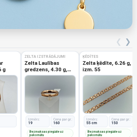
❮
❯
ZELTA IZSTRĀDĀJUMI
ĶĒDĪTES
ar
Zelta Laulības
Zelta ķēdīte, 6.26 g,
6 g
gredzens, 4.30 g,
izm. 55
izm. 19
Izmērs:
Cena par gr.:
Izmērs:
Cena par gr.:
19
160
55 cm
150
Bezmaksas piegāde uz
Bezmaksas piegāde uz
pakomātu
pakomātu