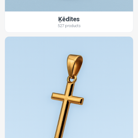
Ķēdītes
527 products