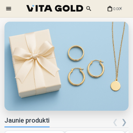
0.00
€
Jaunie produkti
❮
❯