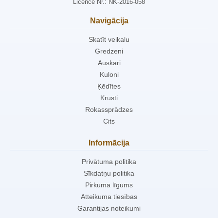
Licence Nr.: NK-2016-058
Navigācija
Skatīt veikalu
Gredzeni
Auskari
Kuloni
Ķēdītes
Krusti
Rokassprādzes
Cits
Informācija
Privātuma politika
Sīkdatņu politika
Pirkuma līgums
Atteikuma tiesības
Garantijas noteikumi