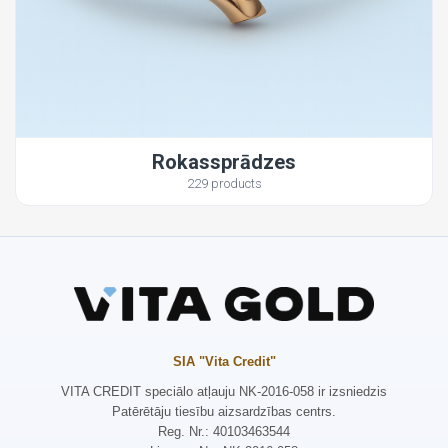
Rokassprādzes
229 products
SIA "Vita Credit"
VITA CREDIT speciālo atļauju NK-2016-058 ir izsniedzis
Patērētāju tiesību aizsardzības centrs.
Reg. Nr.: 40103463544