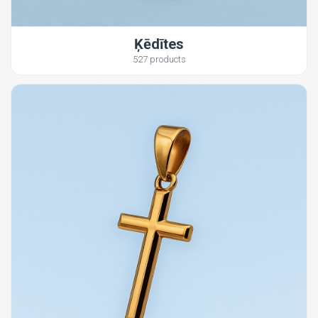
Ķēdītes
527 products