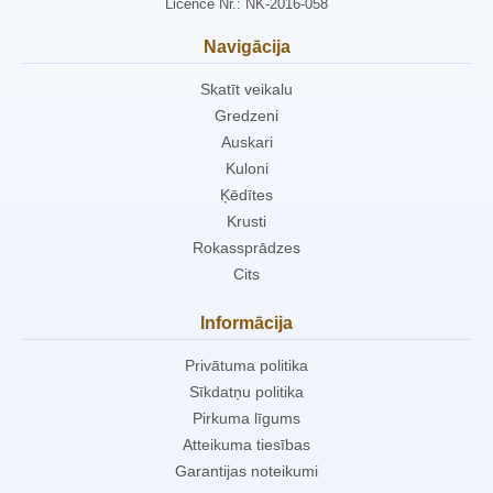
Licence Nr.: NK-2016-058
Navigācija
Skatīt veikalu
Gredzeni
Auskari
Kuloni
Ķēdītes
Krusti
Rokassprādzes
Cits
Informācija
Privātuma politika
Sīkdatņu politika
Pirkuma līgums
Atteikuma tiesības
Garantijas noteikumi