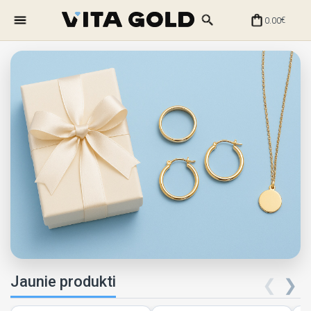
0.00
€
Jaunie produkti
❮
❯