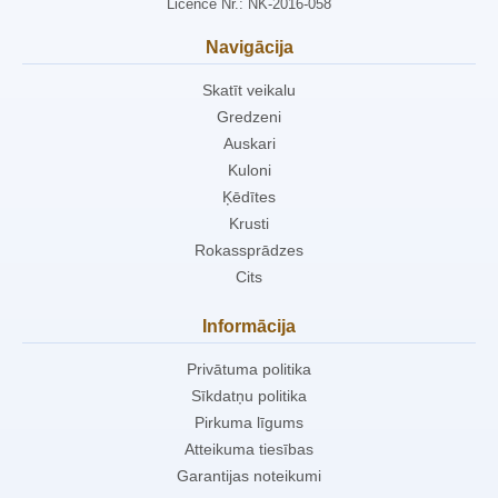
Licence Nr.: NK-2016-058
Navigācija
Skatīt veikalu
Gredzeni
Auskari
Kuloni
Ķēdītes
Krusti
Rokassprādzes
Cits
Informācija
Privātuma politika
Sīkdatņu politika
Pirkuma līgums
Atteikuma tiesības
Garantijas noteikumi