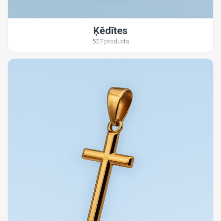
Ķēdītes
527 products