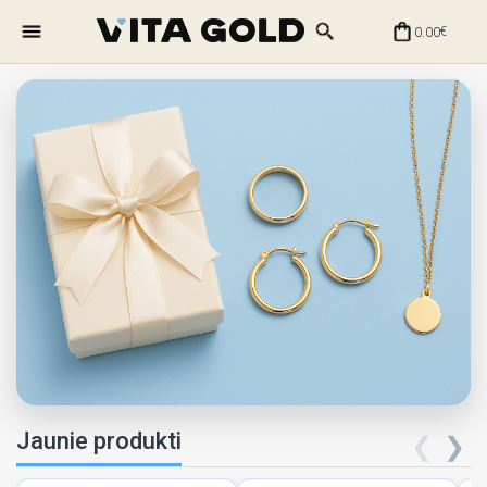
0.00
€
Jaunie produkti
❮
❯