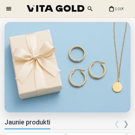
0.00
€
Jaunie produkti
❮
❯