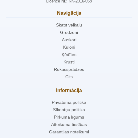
Licence Nr.: NK-2016-058
Navigācija
Skatīt veikalu
Gredzeni
Auskari
Kuloni
Ķēdītes
Krusti
Rokassprādzes
Cits
Informācija
Privātuma politika
Sīkdatņu politika
Pirkuma līgums
Atteikuma tiesības
Garantijas noteikumi