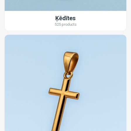
Ķēdītes
525 products