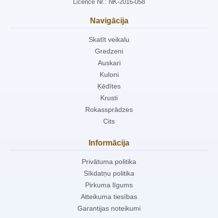
Licence Nr.: NK-2016-058
Navigācija
Skatīt veikalu
Gredzeni
Auskari
Kuloni
Ķēdītes
Krusti
Rokassprādzes
Cits
Informācija
Privātuma politika
Sīkdatņu politika
Pirkuma līgums
Atteikuma tiesības
Garantijas noteikumi