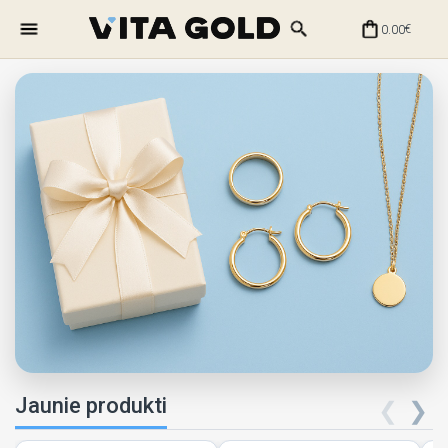
0.00
€
Jaunie produkti
❮
❯