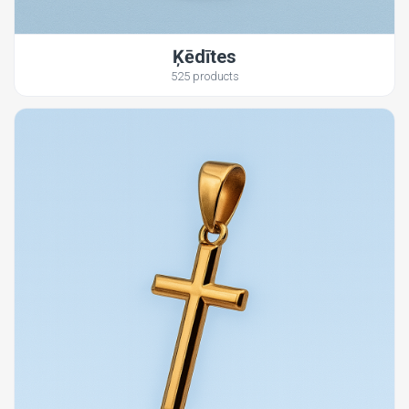
Ķēdītes
525 products